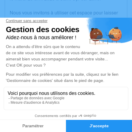
Nous vous invitons à utiliser cet espace pour laisser
vos condoléances, partager des photos souvenirs,
une anecdote ou exprimer vos pensées à travers des
poèmes ou des textes. Cet endroit est un lieu
d'expression dédié à honorer la mémoire d’Antoinette
BOUDOU.
Je rends hommage
Cérémonie religieuse
mercredi 07 mai 2025 à 14h30
Église Notre Dame de Château-la-Vallière
13 rue Monconseil
37330 Château-la-Vallière
4
Faire-part
Hommages
Je rends hommage