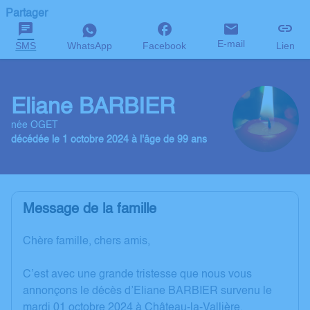
Partager
E-mail
SMS
WhatsApp
Facebook
Lien
Eliane BARBIER
née OGET
décédée le 1 octobre 2024 à l'âge de 99 ans
Message de la famille
Chère famille, chers amis,
C’est avec une grande tristesse que nous vous
annonçons le décès d’Eliane BARBIER survenu le
mardi 01 octobre 2024 à Château-la-Vallière.