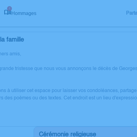
2
Hommages
Part
a famille
hers amis,
grande tristesse que nous vous annonçons le décès de Georges
ons à utiliser cet espace pour laisser vos condoléances, partag
rs des poèmes ou des textes. Cet endroit est un lieu d'expres
Cérémonie religieuse