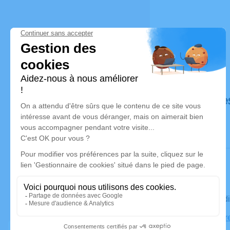
Déroulé de
Le mercred
Église Notr