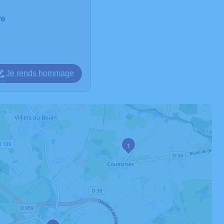
re
Je rends hommage
1