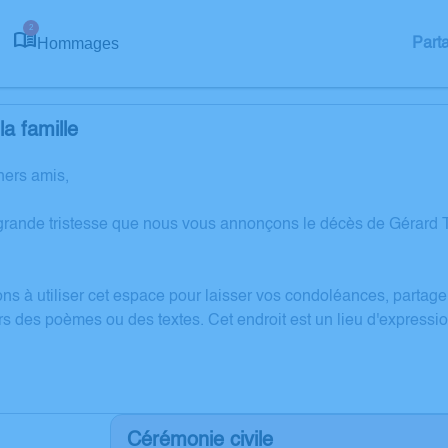
2
Hommages
Part
a famille
hers amis,
grande tristesse que nous vous annonçons le décès de Gérard
ons à utiliser cet espace pour laisser vos condoléances, partag
rs des poèmes ou des textes. Cet endroit est un lieu d'expre
Cérémonie civile