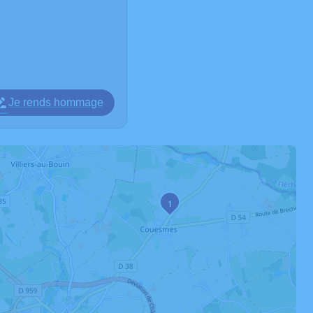
Je rends hommage
1