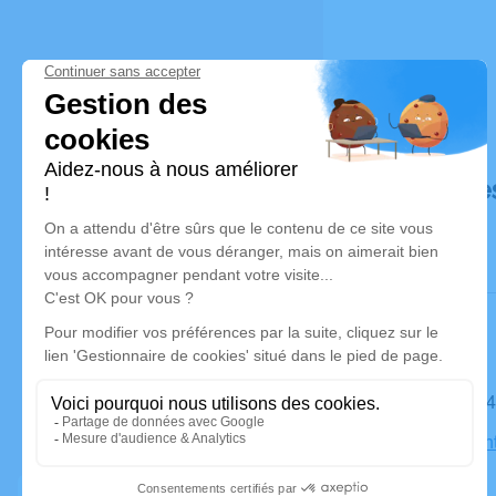
Déroulé de
Le mardi 2
Église Sain