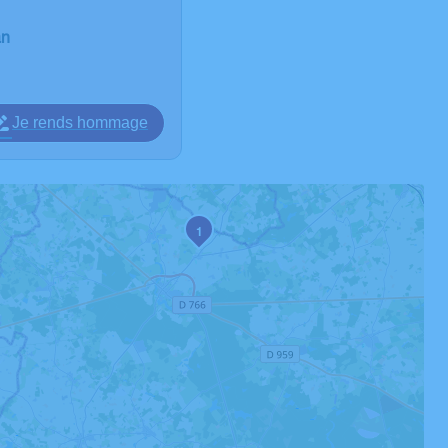
an
Je rends hommage
1