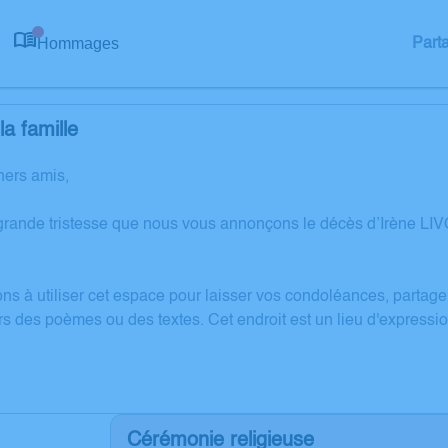
Hommages
Part
0
a famille
hers amis,
grande tristesse que nous vous annonçons le décès d’Irène LI
ons à utiliser cet espace pour laisser vos condoléances, partag
rs des poèmes ou des textes. Cet endroit est un lieu d'express
Cérémonie religieuse