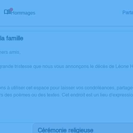
Hommages
Part
0
a famille
hers amis,
grande tristesse que nous vous annonçons le décès de Léone H
ons à utiliser cet espace pour laisser vos condoléances, partag
rs des poèmes ou des textes. Cet endroit est un lieu d'expre
Cérémonie religieuse