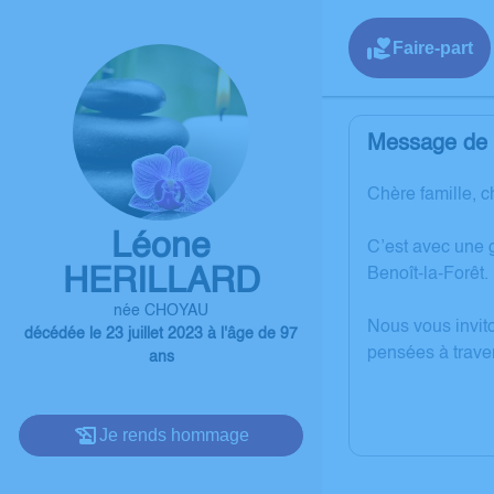
Faire-part
Message de l
Chère famille, c
Léone
C’est avec une 
HERILLARD
Benoît-la-Forêt.
née CHOYAU
Nous vous invit
décédée le 23 juillet 2023 à l'âge de 97
pensées à trave
ans
Je rends hommage