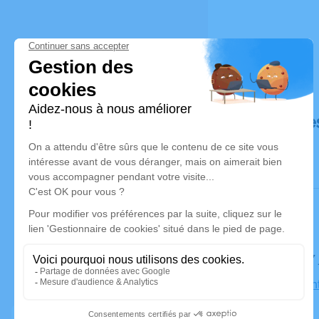
Déroulé de
Le jeudi 27
Église Sai