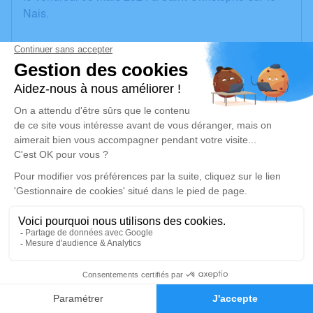
Nais.
Nous vous invitons à utiliser cet espace pour laisser
vos condoléances, partager des photos souvenirs,
une anecdote ou exprimer vos pensées à travers des
poèmes ou des textes. Cet endroit est un lieu
d'expression dédié à honorer la mémoire de Lucienne
BERNIER.
Je rends hommage
Cérémonie religieuse
mardi 12 mars 2024 à 15h00
Église de Couesmes
37330 Couesmes
1
Faire-part
Hommages
Je rends hommage