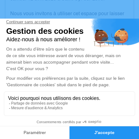
Nous vous invitons à utiliser cet espace pour laisser
vos condoléances, partager des photos souvenirs,
une anecdote ou exprimer vos pensées à travers des
poèmes ou des textes. Cet endroit est un lieu
d'expression dédié à honorer la mémoire de Noëlle
CHIRONI.
Je rends hommage
Cérémonie religieuse
vendredi 18 avril 2025 à 10h30
Église Notre Dame de Château-la-Vallière
13 rue Monconseil
37330 Château-la-Vallière
2
Faire-part
Hommages
Je rends hommage