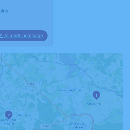
ulne
Je rends hommage
1
2