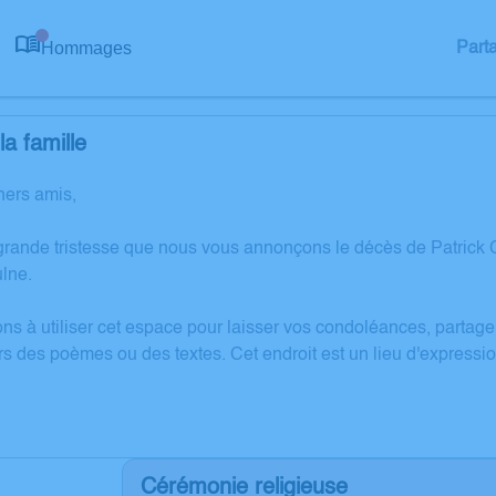
Hommages
Part
0
a famille
hers amis,
grande tristesse que nous vous annonçons le décès de Patri
ulne.
ons à utiliser cet espace pour laisser vos condoléances, partag
rs des poèmes ou des textes. Cet endroit est un lieu d'expre
Cérémonie religieuse