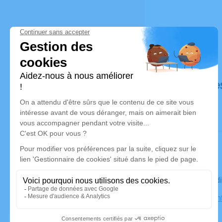
Déroulé de
Le mercre
Église Sain