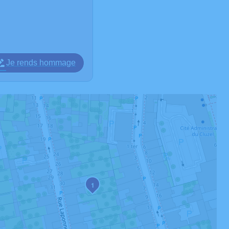
Je rends hommage
1