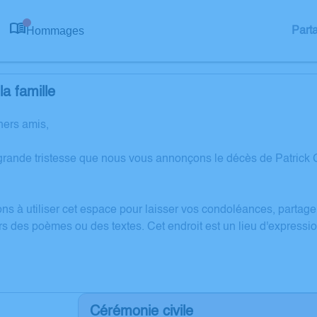
Hommages
Part
0
a famille
hers amis,
grande tristesse que nous vous annonçons le décès de Patric
ons à utiliser cet espace pour laisser vos condoléances, partag
rs des poèmes ou des textes. Cet endroit est un lieu d'expres
Cérémonie civile