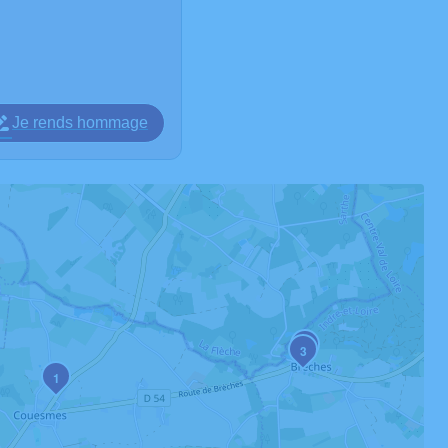
Je rends hommage
2
3
1