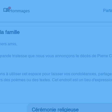
Hommages
Part
0
a famille
hers amis,
grande tristesse que nous vous annonçons le décès de Pierre 
ons à utiliser cet espace pour laisser vos condoléances, partag
rs des poèmes ou des textes. Cet endroit est un lieu d'express
Cérémonie religieuse