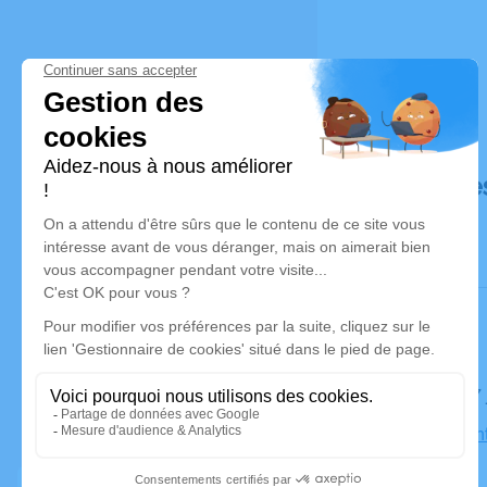
Déroulé de
Le lundi 1
Église Sain