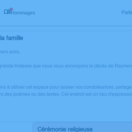
Hommages
Part
0
a famille
hers amis,
grande tristesse que nous vous annonçons le décès de Raymo
ons à utiliser cet espace pour laisser vos condoléances, partag
rs des poèmes ou des textes. Cet endroit est un lieu d'expre
Cérémonie religieuse