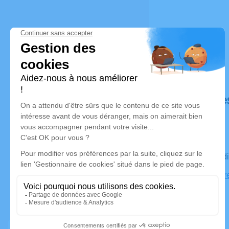
Déroulé de
Le vendred
Église Notr
Vallière