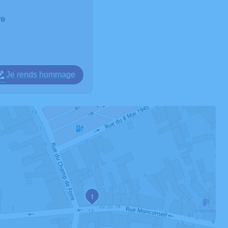
re
Je rends hommage
1