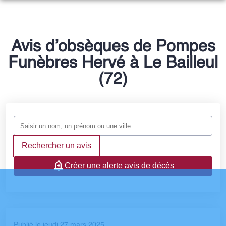
NOS SERVICES
NOTRE HISTOIRE
ORGANISER DES OBSÈQUES
Avis d’obsèques de Pompes
NOTRE AGENCE
Funèbres Hervé à Le Bailleul
PRÉVOIR SES OBSÈQUES
NOTRE CHAMBRE FUNERAIRE
(72)
ESPACES HOMMAGES
MONUMENTS FUNÉRAIRES
SERVICES AUX FAMILLES
Rechercher un avis
Créer une alerte avis de décès
Publié le jeudi 27 mars 2025