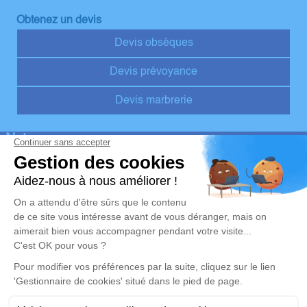
Obtenez un devis
Devis obsèques
Devis prévoyance
Devis marbrerie
Notre agence
Pompes Funèbres Hervé
02 55 60 50 00
pompefunebreherve@orange.fr
1 Rue Pierre Fontaine - 37330 - Couesmes
4.7/5 - 10 avis
Nos Services
Liens utiles
Organiser des obsèques v1
Avis de décès
Monuments funéraires v1
Demande de rendez-vous en
agence
Services aux familles