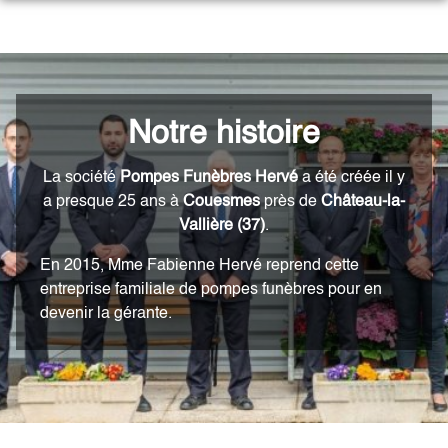
Aller
au
NOS SERVICES
contenu
NOTRE HISTOIRE
ORGANISER DES OBSÈQUES
NOTRE AGENCE
Notre histoire
PRÉVOIR SES OBSÈQUES
NOTRE CHAMBRE FUNERAIRE
ESPACES HOMMAGES
La société
Pompes Funèbres Hervé
a été créée il y
MONUMENTS FUNÉRAIRES
a presque 25 ans à
Couesmes
près de
Château-la-
Vallière (37)
.
SERVICES AUX FAMILLES
En 2015, Mme Fabienne Hervé reprend cette
entreprise familiale de pompes funèbres pour en
devenir la gérante.