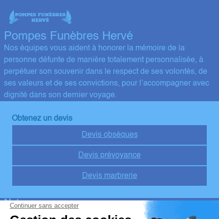
Pompes Funèbres Hervé
Nos équipes vous aident à honorer la mémoire de la
personne défunte de manière totalement personnalisée, à
perpétuer son souvenir dans le respect de ses volontés, de
ses valeurs et de ses convictions, pour l’accompagner avec
dignité dans son dernier voyage.
Obtenez un devis
Devis obsèques
Devis prévoyance
Devis marbrerie
Notre agence
Pompes Funèbres Hervé