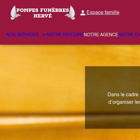
Aller
au
Espace famille
contenu
NOS SERVICES
NOTRE HISTOIRE
NOTRE AGENCE
NOTRE C
Dans le cadre 
d’organiser le