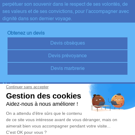
perpétuer son souvenir dans le respect de ses volontés, de
ses valeurs et de ses convictions, pour l’accompagner avec
dignité dans son dernier voyage.
Obtenez un devis
Devis obsèques
Devis prévoyance
Devis marbrerie
Notre agence
Pompes Funèbres Hervé
02 55 60 50 00
pompefunebreherve@orange.fr
1 Rue Pierre Fontaine - 37330 - Couesmes
4.7/5 - 10 avis
Nos Services
Liens utiles