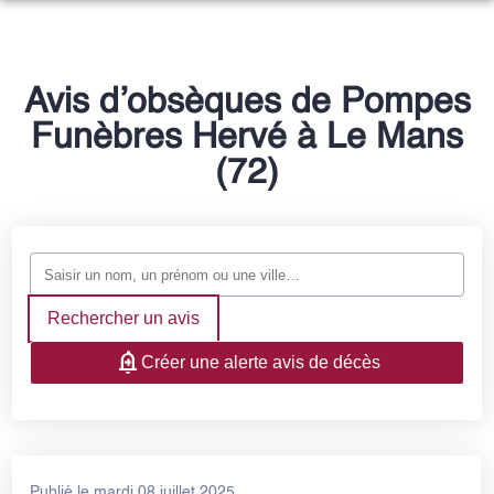
NOS SERVICES
NOTRE HISTOIRE
ORGANISER DES OBSÈQUES
Avis d’obsèques de Pompes
NOTRE AGENCE
Funèbres Hervé à Le Mans
PRÉVOIR SES OBSÈQUES
NOTRE CHAMBRE FUNERAIRE
(72)
ESPACES HOMMAGES
MONUMENTS FUNÉRAIRES
SERVICES AUX FAMILLES
Rechercher un avis
Créer une alerte avis de décès
Publié le mardi 08 juillet 2025