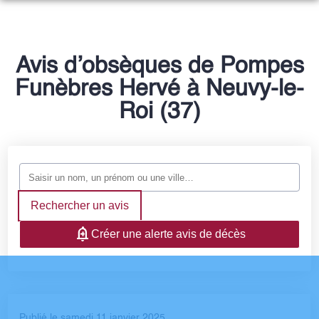
NOS SERVICES
NOTRE HISTOIRE
ORGANISER DES OBSÈQUES
Avis d’obsèques de Pompes
NOTRE AGENCE
Funèbres Hervé à Neuvy-le-
PRÉVOIR SES OBSÈQUES
NOTRE CHAMBRE FUNERAIRE
Roi (37)
ESPACES HOMMAGES
MONUMENTS FUNÉRAIRES
SERVICES AUX FAMILLES
Rechercher un avis
Créer une alerte avis de décès
Publié le samedi 11 janvier 2025