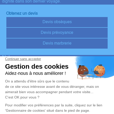
dignité dans son dernier voyage.
Obtenez un devis
Devis obsèques
Devis prévoyance
Devis marbrerie
Notre agence
Pompes Funèbres Hervé
02 55 60 50 00
pompefunebreherve@orange.fr
1 Rue Pierre Fontaine - 37330 - Couesmes
4.7/5 - 10 avis
Nos Services
Liens utiles
Organiser des obsèques v1
Avis de décès
Monuments funéraires v1
Demande de rendez-vous en