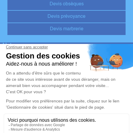
Devis obsèques
Devis prévoyance
Devis marbrerie
Notre agence
Pompes Funèbres Hervé
02 55 60 50 00
pompefunebreherve@orange.fr
1 Rue Pierre Fontaine - 37330 - Couesmes
4.7/5 - 10 avis
Nos Services
Liens utiles
Organiser des obsèques v1
Avis de décès
Monuments funéraires v1
Demande de rendez-vous en
agence
Services aux familles
Mentions légales
Politique de traitement des données personnelles