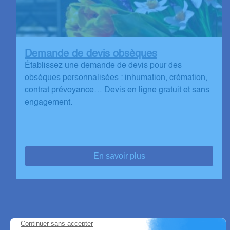
Demande de devis obsèques
Établissez une demande de devis pour des
obsèques personnalisées : inhumation, crémation,
contrat prévoyance… Devis en ligne gratuit et sans
engagement.
En savoir plus