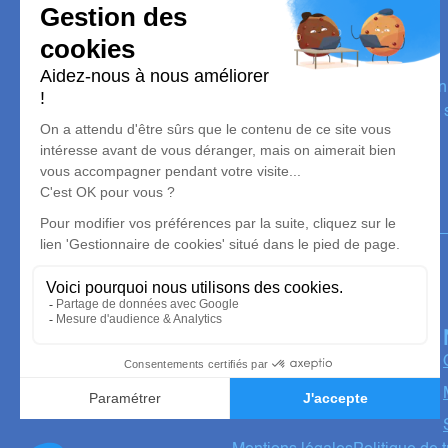
Pompes Funèbres Hervé
Nos équipes vous aident à honorer la mémoire de la person
perpétuer son souvenir dans le respect de ses volontés, de 
dignité dans son dernier voyage.
Notre agence
Pompes Funèbres Hervé
02 55 60 50 00
pompefunebreherve@orange.fr
1 Rue Pierre Fontaine - 37330 - Couesmes
4.7/5 - 10 avis