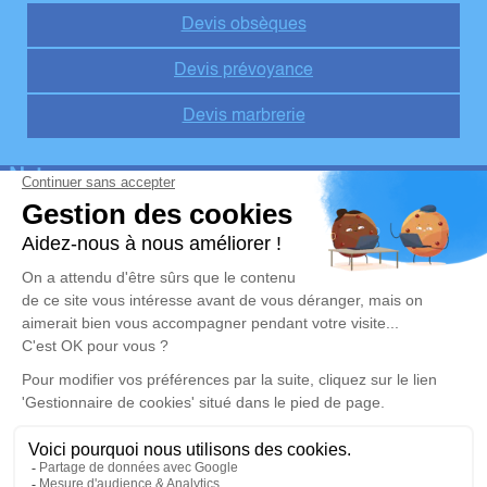
Devis obsèques
Devis prévoyance
Devis marbrerie
Notre agence
Pompes Funèbres Hervé
02 55 60 50 00
pompefunebreherve@orange.fr
1 Rue Pierre Fontaine – 37330 – Couesmes
4.7/5 – 10 avis
Nos Services
Liens utiles
Organiser des obsèques v1
Avis de décès
Monuments funéraires v1
Demande de rendez-vous en
agence
Services aux familles
Mentions légales
Politique de traitement des données personnelles