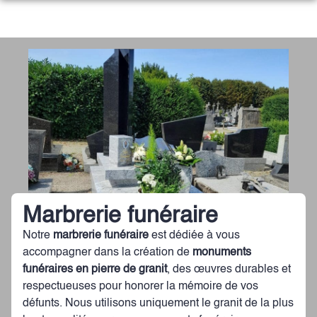
Aller
au
NOS SERVICES
contenu
NOTRE HISTOIRE
ORGANISER DES OBSÈQUES
NOTRE AGENCE
PRÉVOIR SES OBSÈQUES
NOTRE CHAMBRE FUNERAIRE
ESPACES HOMMAGES
MONUMENTS FUNÉRAIRES
SERVICES AUX FAMILLES
Marbrerie funéraire
Notre
marbrerie funéraire
est dédiée à vous
accompagner dans la création de
monuments
funéraires en pierre de granit
, des œuvres durables et
respectueuses pour honorer la mémoire de vos
défunts. Nous utilisons uniquement le granit de la plus