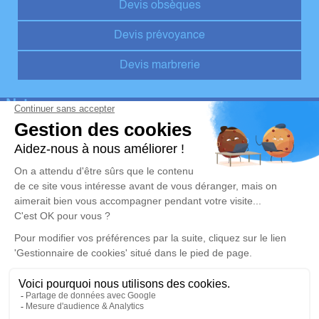
Devis obsèques
Devis prévoyance
Devis marbrerie
Notre agence
Pompes Funèbres Hervé
02 55 60 50 00
pompefunebreherve@orange.fr
1 Rue Pierre Fontaine - 37330 - Couesmes
4.7/5 - 10 avis
Nos Services
Liens utiles
Organiser des obsèques v1
Avis de décès
Monuments funéraires v1
Demande de rendez-vous en
agence
Services aux familles
Mentions légales
Politique de traitement des données personnelles