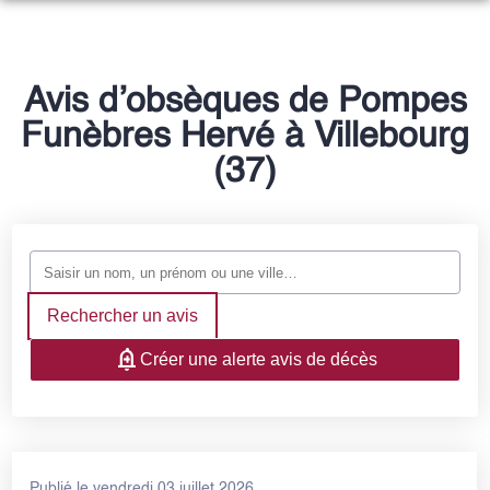
NOS SERVICES
NOTRE HISTOIRE
ORGANISER DES OBSÈQUES
Avis d’obsèques de Pompes
NOTRE AGENCE
Funèbres Hervé à Villebourg
PRÉVOIR SES OBSÈQUES
NOTRE CHAMBRE FUNERAIRE
(37)
ESPACES HOMMAGES
MONUMENTS FUNÉRAIRES
SERVICES AUX FAMILLES
Rechercher un avis
Créer une alerte avis de décès
Publié le vendredi 03 juillet 2026