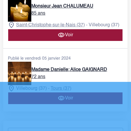
Monsieur Jean CHALUMEAU
85 ans
Saint-Christophe-sur-le-Nais (37)
Villebourg (37)
-
Voir
Publié le vendredi 05 janvier 2024
Madame Danielle; Alice GAIGNARD
72 ans
Villebourg (37)
Tours (37)
-
Voir